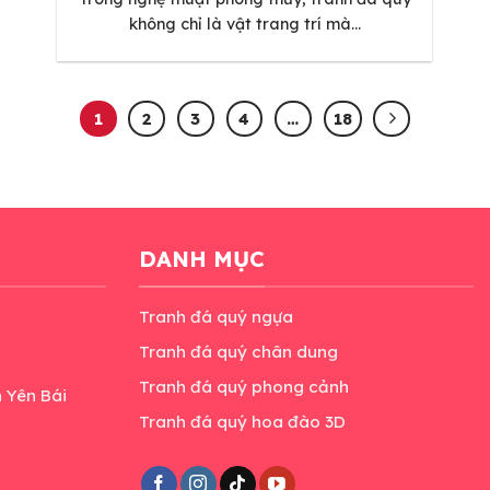
không chỉ là vật trang trí mà...
1
2
3
4
…
18
DANH MỤC
Tranh đá quý ngựa
Tranh đá quý chân dung
Tranh đá quý phong cảnh
h Yên Bái
Tranh đá quý hoa đào 3D