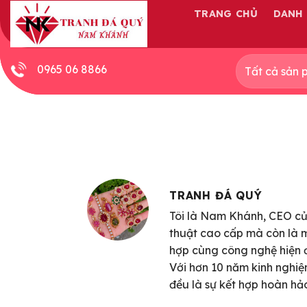
Skip
TRANG CHỦ
DANH
to
content
0965 06 8866
TRANH ĐÁ QUÝ
Tôi là Nam Khánh, CEO củ
thuật cao cấp mà còn là m
hợp cùng công nghệ hiện đ
Với hơn 10 năm kinh nghiệ
đều là sự kết hợp hoàn hả