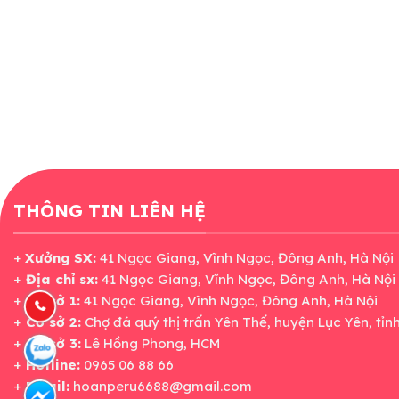
THÔNG TIN LIÊN HỆ
+
Xưởng SX:
41 Ngọc Giang, Vĩnh Ngọc, Đông Anh, Hà Nội
+
Địa chỉ sx:
41 Ngọc Giang, Vĩnh Ngọc, Đông Anh, Hà Nội
+
Cơ sở 1:
41 Ngọc Giang, Vĩnh Ngọc, Đông Anh, Hà Nội
+
Cơ sở 2:
Chợ đá quý thị trấn Yên Thế, huyện Lục Yên, tỉn
+
Cơ sở 3:
Lê Hồng Phong, HCM
+
Hotline:
0965 06 88 66
+
Email:
hoanperu6688@gmail.com