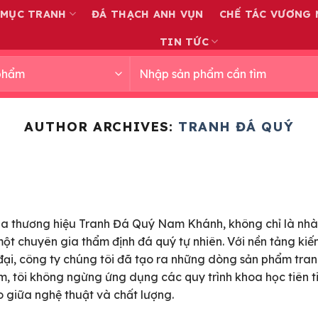
 MỤC TRANH
ĐÁ THẠCH ANH VỤN
CHẾ TÁC VƯƠNG 
TIN TỨC
Tìm
kiếm:
AUTHOR ARCHIVES:
TRANH ĐÁ QUÝ
a thương hiệu Tranh Đá Quý Nam Khánh, không chỉ là nh
ột chuyên gia thẩm định đá quý tự nhiên. Với nền tảng kiến
ại, công ty chúng tôi đã tạo ra những dòng sản phẩm tranh
m, tôi không ngừng ứng dụng các quy trình khoa học tiên 
o giữa nghệ thuật và chất lượng.