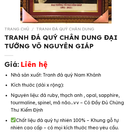
TRANG CHỦ
/
TRANH ĐÁ QUÝ CHÂN DUNG
TRANH ĐÁ QUÝ CHÂN DUNG ĐẠI
TƯỚNG VÕ NGUYÊN GIÁP
Giá:
Liên hệ
Nhà sản xuất: Tranh đá quý Nam Khánh
Kích thước (dài x rộng):
Nguyên liệu: đá ruby, thạch anh , opal, sapphire,
tourmaline, spinel, mã não…vv – Có Đầy Đủ Chứng
Thư Kiểm Định
Chất liệu đá quý tự nhiên 100% – Khung gỗ tự
nhiên cao cấp – có mọi kích thước theo yêu cầu.