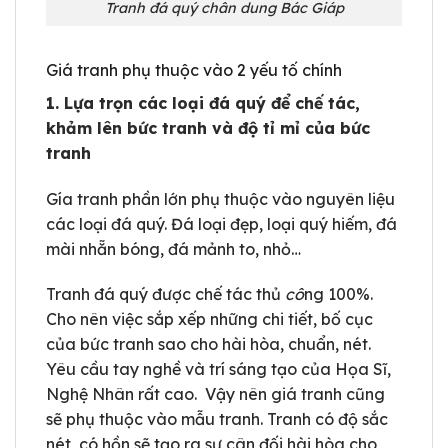
Tranh đá quý chân dung Bác Giáp
Giá tranh phụ thuộc vào 2 yếu tố chính
1. Lựa trọn các loại đá quý để chế tác,
khảm lên bức tranh và độ tỉ mỉ của bức
tranh
Gía tranh phần lớn phụ thuộc vào nguyên liệu
các loại đá quý. Đá loại đẹp, loại quý hiếm, đá
mài nhẵn bóng, đá mảnh to, nhỏ…
Tranh đá quý được chế tác thủ
cô
ng 100%.
Cho nên việc sắp xếp những chi tiết, bố cục
của bức tranh sao cho hài hòa, chuẩn, nét.
Yêu cầu tay nghề và trí sáng tạo của Họa Sĩ,
Nghệ Nhân rất cao. Vậy nên giá tranh cũng
sẽ phụ thuộc vào mẫu tranh. Tranh có độ sắc
nét, có hồn sẽ tạo ra sự cân đối hài hòa cho