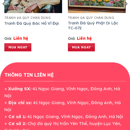
TRANH ĐÁ QUÝ CHÂN DUNG
TRANH ĐÁ QUÝ CHÂN DUNG
Tranh Đá Quý Phật Di Lặc
Tranh Đá Quý Bác Hồ Vĩ Đại
TC-072
Giá:
Liên hệ
Giá:
Liên hệ
MUA NGAY
MUA NGAY
THÔNG TIN LIÊN HỆ
+
Xưởng SX:
41 Ngọc Giang, Vĩnh Ngọc, Đông Anh, Hà
Nội
+
Địa chỉ sx:
41 Ngọc Giang, Vĩnh Ngọc, Đông Anh, Hà
Nội
+
Cơ sở 1:
41 Ngọc Giang, Vĩnh Ngọc, Đông Anh, Hà Nội
+
Cơ sở 2:
Chợ đá quý thị trấn Yên Thế, huyện Lục Yên,