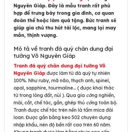
Nguyên Giáp. Đây là mẫu tranh rất phù
hợp để trưng bày trong gia đình, cơ quan
đoàn thể hoặc làm quà tặng. Bức tranh sẽ
giúp gia chủ thu hút tài lộc, mang lại may
mắn, thịnh vượng.
Mô tả về tranh đá quý chân dung đại
tướng Võ Nguyên Giáp
Tranh đá quý chân dung đại tưỡng Võ
Nguyên Giáp
được làm từ đá quý tự nhiên
100%. Như ruby, mã não, thạch anh, spinel,
opal, sapphire, tourmaline… ( được khai thác
từ trong lòng đất, núi ). Qua gia
cô
ng nghiền,
mài, cắt, chế tác, gắn, ghép thủ
cô
ng toàn bộ.
Tranh được chế tác trên nền là tấm mica đài
loan. Được gắn bằng keo 502 chuyên dụng
nhập khẩu, nên độ bền rất cao trên 60 năm.
Khung tranh được làm bằng nhựa cao cấp