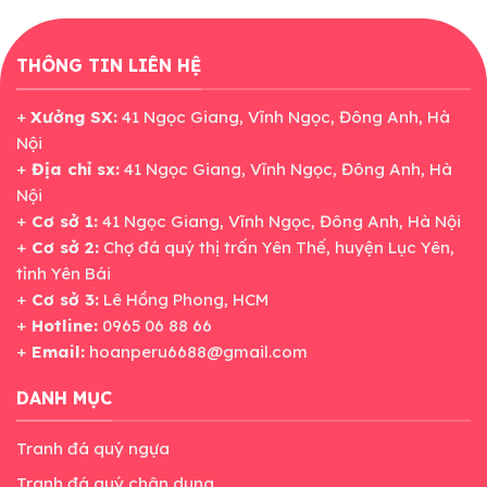
THÔNG TIN LIÊN HỆ
+
Xưởng SX:
41 Ngọc Giang, Vĩnh Ngọc, Đông Anh, Hà
Nội
+
Địa chỉ sx:
41 Ngọc Giang, Vĩnh Ngọc, Đông Anh, Hà
Nội
+
Cơ sở 1:
41 Ngọc Giang, Vĩnh Ngọc, Đông Anh, Hà Nội
+
Cơ sở 2:
Chợ đá quý thị trấn Yên Thế, huyện Lục Yên,
tỉnh Yên Bái
+
Cơ sở 3:
Lê Hồng Phong, HCM
+
Hotline:
0965 06 88 66
+
Email:
hoanperu6688@gmail.com
DANH MỤC
Tranh đá quý ngựa
Tranh đá quý chân dung