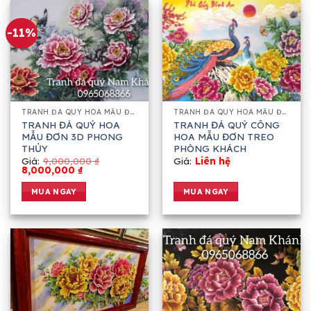
-11%
TRANH ĐÁ QUÝ HOA MẪU ĐƠN 3D
TRANH ĐÁ QUÝ HOA MẪU ĐƠN 3D
TRANH ĐÁ QUÝ HOA
TRANH ĐÁ QUÝ CÔNG
MẪU ĐƠN 3D PHONG
HOA MẪU ĐƠN TREO
THỦY
PHÒNG KHÁCH
Giá:
9,000,000
₫
Giá:
Liên hệ
8,000,000
₫
MUA NGAY
MUA NGAY