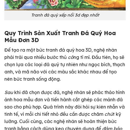
Tranh đá quý xếp nổi 3d đẹp nhất
Quy Trình Sản Xuất Tranh Đá Quý Hoa
Mẫu Đơn 3D
Để tạo ra một bức tranh đá quý hoa 3D, nghệ nhân
phải trải qua nhiều bước thủ
cô
ng tỉ mỉ. Đầu tiên, họ sẽ
chọn lựa các loại đá quý tự nhiên như ngọc bích, thạch
anh, và mã não với các màu sắc khác nhau để tạo
nên bức tranh sống động.
Sau
khi đã chọn được đá, nghệ nhân sẽ phác thảo hình
ảnh hoa mẫu đơn và tiến hành cắt ghép các mảnh đá
sao cho phù hợp. Quá trình này đòi hỏi sự kiên nhẫn và
tinh tế, vì mỗi chi tiết nhỏ đều cần được chăm
chú
t kỹ
lưỡng. Cuối cùng, các nghệ nhân sẽ hoàn thiện bức
tranh bằng cách dùng keo chuyên dụng để
đảm bảo