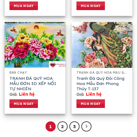
MUA NGAY
MUA NGAY
BÁN CHẠY
TRANH ĐÁ QUÝ HOA MẪU ĐƠN 3D
TRANH ĐÁ QUÝ HOA
Tranh Đá Quý Đôi Công
MẪU ĐƠN 3D XẾP NỔI
Hoa Mẫu Đơn Phong
TỰ NHIÊN
Thủy T-137
Giá:
Liên hệ
Giá:
Liên hệ
MUA NGAY
MUA NGAY
1
2
3