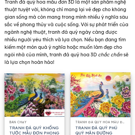
Tranh đá quý hoa mẫu đơn 3D là một sản phẩm nghệ
thuật tuyệt vời, không chỉ mang lại vẻ đẹp cho không
gian sống mà còn mang trong mình nhiều ý nghĩa sâu
sắc về phong thủy và cuộc sống. Với sự phát triển của
ngành nghệ thuật, tranh đá quý ngày càng được
nhiều người yêu thích và lựa chọn. Nếu bạn đang tìm
kiếm một món quà ý nghĩa hoặc muốn làm đẹp cho
ngôi nhà của mình, tranh đá quý hoa 3D
chắc chắn
sẽ
là lựa chọn hoàn hảo!
BÁN CHẠY
TRANH ĐÁ QUÝ HOA MẪU ĐƠN 3D
TRANH ĐÁ QUÝ KHỔNG
TRANH ĐÁ QUÝ PHÚ
TƯỚC MẪU ĐƠN PHONG
QUÝ MÃN ĐƯỜNG