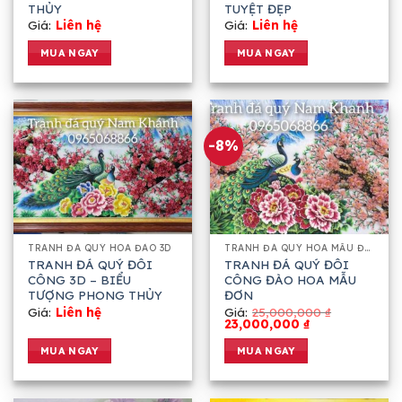
THỦY
TUYỆT ĐẸP
Giá:
Liên hệ
Giá:
Liên hệ
MUA NGAY
MUA NGAY
-8%
TRANH ĐÁ QUÝ HOA ĐÀO 3D
TRANH ĐÁ QUÝ HOA MẪU ĐƠN 3D
TRANH ĐÁ QUÝ ĐÔI
TRANH ĐÁ QUÝ ĐÔI
CÔNG 3D – BIỂU
CÔNG ĐÀO HOA MẪU
TƯỢNG PHONG THỦY
ĐƠN
Giá:
Liên hệ
Giá:
25,000,000
₫
23,000,000
₫
MUA NGAY
MUA NGAY