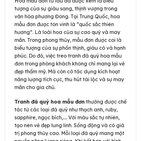
Hoa mẫu đơn từ lâu đã được xem là biểu
tượng của sự giàu sang, thịnh vượng trong
văn hóa phương Đông. Tại Trung Quốc, hoa
mẫu đơn được tôn vinh là “quốc sắc thiên
hương”. Là loài hoa của sự cao quý và may
mắn. Trong phong thủy, mẫu đơn được coi là
biểu tượng của sự phồn thịnh, giàu có và hạnh
phúc. Do đó, việc treo tranh đá quý hoa mẫu
đơn trong phòng khách không chỉ mang lại vẻ
đẹp thẩm mỹ. Mà còn có tác dụng kích hoạt
năng lượng tích cực, thu hút tài lộc và sự may
mắn cho gia chủ.
Tranh đá quý hoa mẫu đơn
thường được chế
tác từ các loại đá quý như thạch anh, ruby,
sapphire, ngọc bích,…. Với màu sắc tự nhiên,
tạo nên vẻ đẹp lung linh. Sống động và có giá
trị phong thủy cao. Mỗi loại đá quý mang một
nguồn năng lượng riêng. Khi kết hợp với hình