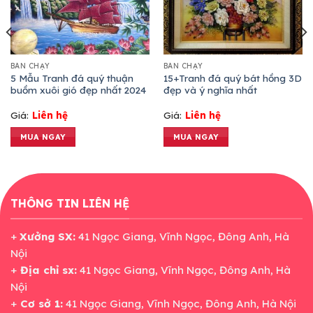
BÁN CHẠY
BÁN CHẠY
5 Mẫu Tranh đá quý thuận
15+Tranh đá quý bát hồng 3D
buồm xuôi gió đẹp nhất 2024
đẹp và ý nghĩa nhất
Giá:
Liên hệ
Giá:
Liên hệ
MUA NGAY
MUA NGAY
THÔNG TIN LIÊN HỆ
+
Xưởng SX:
41 Ngọc Giang, Vĩnh Ngọc, Đông Anh, Hà
Nội
+
Địa chỉ sx:
41 Ngọc Giang, Vĩnh Ngọc, Đông Anh, Hà
Nội
+
Cơ sở 1:
41 Ngọc Giang, Vĩnh Ngọc, Đông Anh, Hà Nội