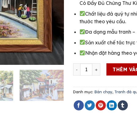
Có Đầy Đủ Chứng Thư K
Chất liệu đá quý tự n
thước theo yêu cầu.
Đa dạng mẫu tranh –
Sản xuất chế tác trực t
Nhận đặt hàng theo 
10+ Tranh Đá Quý Phố Cổ H
THÊM VÀ
Danh mục:
Bán chạy
,
Tranh đá q