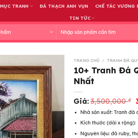
 MỤC TRANH
ĐÁ THẠCH ANH VỤN
CHẾ TÁC VƯƠNG 
TIN TỨC
Tìm
kiếm:
TRANG CHỦ
/
TRANH ĐÁ QU
10+ Tranh Đá 
Nhất
Giá:
3,500,000
₫
Nhà sản xuất: Tranh đá
Kích thước (dài x rộng):
Nguyên liệu: đá ruby, th