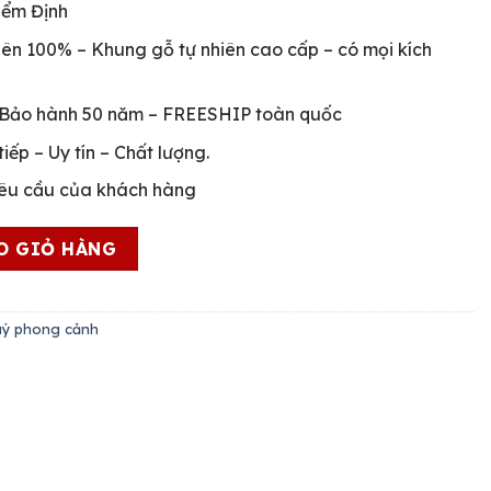
iểm Định
hiên 100% – Khung gỗ tự nhiên cao cấp – có mọi kích
 Bảo hành 50 năm – FREESHIP toàn quốc
iếp – Uy tín – Chất lượng.
yêu cầu của khách hàng
à Nội Mẫu Mới Nhất số lượng
O GIỎ HÀNG
uý phong cảnh