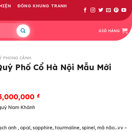
MIỆN
ĐÓNG KHUNG TRANH
GIỎ HÀNG
Ý PHONG CẢNH
Quý Phố Cổ Hà Nội Mẫu Mới
3,000,000
₫
 quý Nam Khánh
ạch anh , opal, sapphire, tourmaline, spinel, mã não…vv –