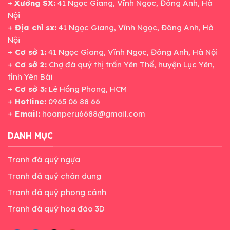
+
Xưởng SX:
41 Ngọc Giang, Vĩnh Ngọc, Đông Anh, Hà
Nội
+
Địa chỉ sx:
41 Ngọc Giang, Vĩnh Ngọc, Đông Anh, Hà
Nội
+
Cơ sở 1:
41 Ngọc Giang, Vĩnh Ngọc, Đông Anh, Hà Nội
+
Cơ sở 2:
Chợ đá quý thị trấn Yên Thế, huyện Lục Yên,
tỉnh Yên Bái
+
Cơ sở 3:
Lê Hồng Phong, HCM
+
Hotline:
0965 06 88 66
+
Email:
hoanperu6688@gmail.com
DANH MỤC
Tranh đá quý ngựa
Tranh đá quý chân dung
Tranh đá quý phong cảnh
Tranh đá quý hoa đào 3D