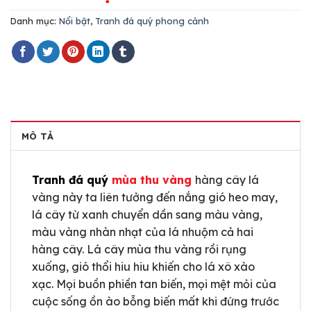
Danh mục:
Nổi bật
,
Tranh đá quý phong cảnh
MÔ TẢ
Tranh đá quý
mùa thu vàng
hàng cây lá
vàng này ta liên tưởng đến nắng gió heo may,
lá cây từ xanh chuyển dần sang màu vàng,
màu vàng nhàn nhạt của lá nhuộm cả hai
hàng cây. Lá cây mùa thu vàng rồi rụng
xuống, gió thổi hiu hiu khiến cho lá xô xào
xạc. Mọi buồn phiền tan biến, mọi mệt mỏi của
cuộc sống ồn ào bỗng biến mất khi đứng trước