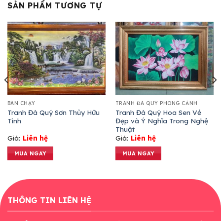
SẢN PHẨM TƯƠNG TỰ
BÁN CHẠY
TRANH ĐÁ QUÝ PHONG CẢNH
Tranh Đá Quý Sơn Thủy Hữu
Tranh Đá Quý Hoa Sen Vẻ
Tình
Đẹp và Ý Nghĩa Trong Nghệ
Thuật
Giá:
Liên hệ
Giá:
Liên hệ
MUA NGAY
MUA NGAY
THÔNG TIN LIÊN HỆ