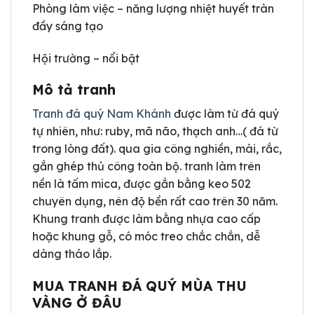
Phòng làm việc – năng lượng nhiệt huyết tràn
đầy sáng tạo
Hội trường – nổi bật
Mô tả tranh
Tranh đá quý Nam Khánh
được làm từ đá quý
tự nhiên, như: ruby, mã não, thạch anh…( đá từ
trong lòng đất). qua gia công nghiền, mài, rắc,
gắn ghép thủ công toàn bộ. tranh làm trên
nền là tấm mica, được gắn bằng keo 502
chuyên dụng, nên độ bền rất cao trên 30 năm.
Khung tranh được làm bằng nhựa cao cấp
hoặc khung gỗ, có móc treo chắc chắn, dễ
dàng tháo lắp.
MUA TRANH ĐÁ QUÝ MÙA THU
VÀNG Ở ĐÂU