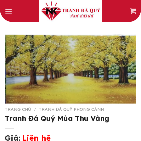
Skip
to
content
TRANG CHỦ
/
TRANH ĐÁ QUÝ PHONG CẢNH
Tranh Đá Quý Mùa Thu Vàng
Giá:
Liên hệ