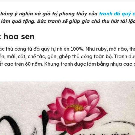
hàng ý nghĩa và giá trị phong thủy của
tranh đá quý 
làm quà tặng. Bức tranh sẽ giúp gia chủ thu hút tài l
c hoa sen
c thủ công từ đá quý tự nhiên 100%. Như ruby, mã não, thạ
ền, mài, cắt, chế tác, gắn, ghép thủ
cô
ng toàn bộ. Tranh đư
ất cao trên 60 năm. Khung tranh được làm bằng nhựa cao 