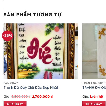
SẢN PHẨM TƯƠNG TỰ
-23%
BÁN CHẠY
TRANH ĐÁ QUÝ 
Tranh Đá Quý Chữ Đức Đẹp Nhất
TRANH ĐÁ QU
Giá:
3,500,000
₫
2,700,000
₫
Giá:
Liên hệ
MUA NGAY
MUA NGAY