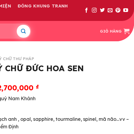
MIỆN
ĐÓNG KHUNG TRANH
GIỎ HÀNG
Ý CHỮ THƯ PHÁP
Ý CHỮ ĐỨC HOA SEN
2,700,000
₫
 quý Nam Khánh
ạch anh , opal, sapphire, tourmaline, spinel, mã não…vv –
iểm Định