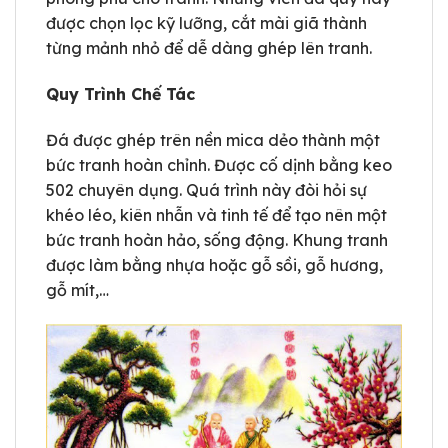
được chọn lọc kỹ lưỡng, cắt mài giã thành
từng mảnh nhỏ để dễ dàng ghép lên tranh.
Quy Trình Chế Tác
Đá được ghép trên nền mica dẻo thành một
bức tranh hoàn chỉnh. Được cố dịnh bằng keo
502 chuyên dụng. Quá trình này đòi hỏi sự
khéo léo, kiên nhẫn và tinh tế để tạo nên một
bức tranh hoàn hảo, sống động. Khung tranh
được làm bằng nhựa hoặc gỗ sồi, gỗ hương,
gỗ mít,…