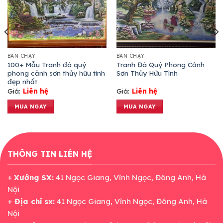
BÁN CHẠY
BÁN CHẠY
100+ Mẫu Tranh đá quý
Tranh Đá Quý Phong Cảnh
phong cảnh sơn thủy hữu tình
Sơn Thủy Hữu Tình
đẹp nhất
Giá:
Liên hệ
Giá:
Liên hệ
MUA NGAY
MUA NGAY
THÔNG TIN LIÊN HỆ
+
Xưởng SX:
41 Ngọc Giang, Vĩnh Ngọc, Đông Anh, Hà
Nội
+
Địa chỉ sx:
41 Ngọc Giang, Vĩnh Ngọc, Đông Anh, Hà
Nội