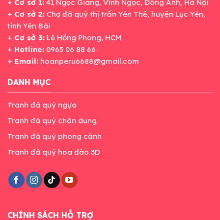
+
Cơ sở 1:
41 Ngọc Giang, Vĩnh Ngọc, Đông Anh, Hà Nội
+
Cơ sở 2:
Chợ đá quý thị trấn Yên Thế, huyện Lục Yên,
tỉnh Yên Bái
+
Cơ sở 3:
Lê Hồng Phong, HCM
+
Hotline:
0965 06 88 66
+
Email:
hoanperu6688@gmail.com
DANH MỤC
Tranh đá quý ngựa
Tranh đá quý chân dung
Tranh đá quý phong cảnh
Tranh đá quý hoa đào 3D
CHÍNH SÁCH HỖ TRỢ