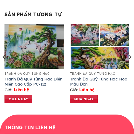
SẢN PHẨM TƯƠNG TỰ
TRANH ĐÁ QUÝ TÙNG HẠC
TRANH ĐÁ QUÝ TÙNG HẠC
Tranh Đá Quý Tùng Hạc Diên
Tranh Đá Quý Tùng Hạc Hoa
Niên Cao Cấp PC-112
Mẫu Đơn
Giá:
Liên hệ
Giá:
Liên hệ
MUA NGAY
MUA NGAY
THÔNG TIN LIÊN HỆ