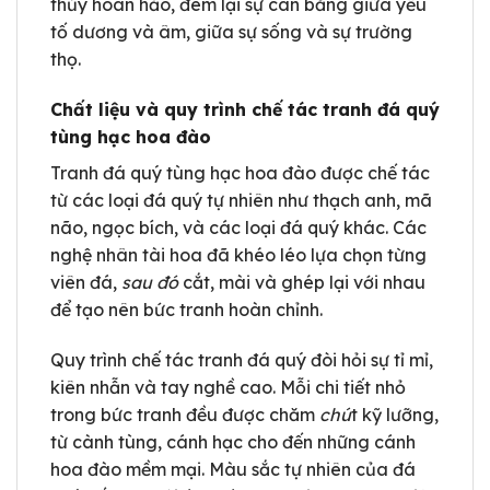
thủy hoàn hảo, đem lại sự cân bằng giữa yếu
tố dương và âm, giữa sự sống và sự trường
thọ.
Chất liệu và quy trình chế tác tranh đá quý
tùng hạc hoa đào
Tranh đá quý tùng hạc hoa đào được chế tác
từ các loại đá quý tự nhiên như thạch anh, mã
não, ngọc bích, và các loại đá quý khác. Các
nghệ nhân tài hoa đã khéo léo lựa chọn từng
viên đá,
sau đó
cắt, mài và ghép lại với nhau
để tạo nên bức tranh hoàn chỉnh.
Quy trình chế tác tranh đá quý đòi hỏi sự tỉ mỉ,
kiên nhẫn và tay nghề cao. Mỗi chi tiết nhỏ
trong bức tranh đều được chăm
chú
t kỹ lưỡng,
từ cành tùng, cánh hạc cho đến những cánh
hoa đào mềm mại. Màu sắc tự nhiên của đá