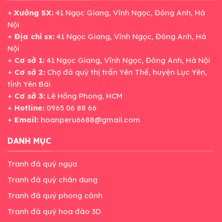
+
Xưởng SX:
41 Ngọc Giang, Vĩnh Ngọc, Đông Anh, Hà
Nội
+
Địa chỉ sx:
41 Ngọc Giang, Vĩnh Ngọc, Đông Anh, Hà
Nội
+
Cơ sở 1:
41 Ngọc Giang, Vĩnh Ngọc, Đông Anh, Hà Nội
+
Cơ sở 2:
Chợ đá quý thị trấn Yên Thế, huyện Lục Yên,
tỉnh Yên Bái
+
Cơ sở 3:
Lê Hồng Phong, HCM
+
Hotline:
0965 06 88 66
+
Email:
hoanperu6688@gmail.com
DANH MỤC
Tranh đá quý ngựa
Tranh đá quý chân dung
Tranh đá quý phong cảnh
Tranh đá quý hoa đào 3D