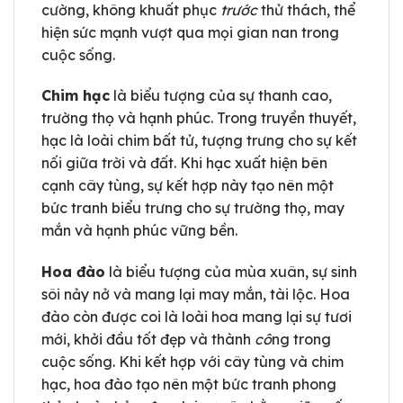
cường, không khuất phục
trước
thử thách, thể
hiện sức mạnh vượt qua mọi gian nan trong
cuộc sống.
Chim hạc
là biểu tượng của sự thanh cao,
trường thọ và hạnh phúc. Trong truyền thuyết,
hạc là loài chim bất tử, tượng trưng cho sự kết
nối giữa trời và đất. Khi hạc xuất hiện bên
cạnh cây tùng, sự kết hợp này tạo nên một
bức tranh biểu trưng cho sự trường thọ, may
mắn và hạnh phúc vững bền.
Hoa đào
là biểu tượng của mùa xuân, sự sinh
sôi nảy nở và mang lại may mắn, tài lộc. Hoa
đào còn được coi là loài hoa mang lại sự tươi
mới, khởi đầu tốt đẹp và thành
cô
ng trong
cuộc sống. Khi kết hợp với cây tùng và chim
hạc, hoa đào tạo nên một bức tranh phong