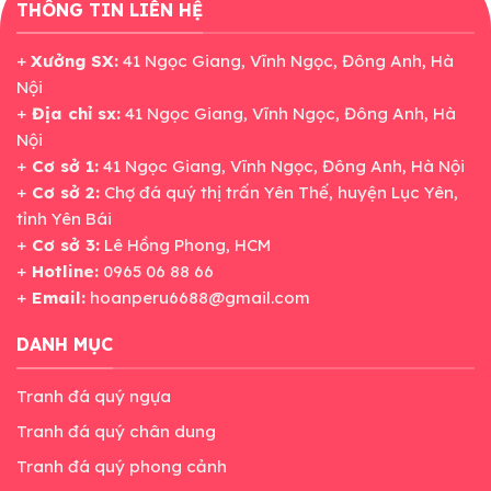
THÔNG TIN LIÊN HỆ
+
Xưởng SX:
41 Ngọc Giang, Vĩnh Ngọc, Đông Anh, Hà
Nội
+
Địa chỉ sx:
41 Ngọc Giang, Vĩnh Ngọc, Đông Anh, Hà
Nội
+
Cơ sở 1:
41 Ngọc Giang, Vĩnh Ngọc, Đông Anh, Hà Nội
+
Cơ sở 2:
Chợ đá quý thị trấn Yên Thế, huyện Lục Yên,
tỉnh Yên Bái
+
Cơ sở 3:
Lê Hồng Phong, HCM
+
Hotline:
0965 06 88 66
+
Email:
hoanperu6688@gmail.com
DANH MỤC
Tranh đá quý ngựa
Tranh đá quý chân dung
Tranh đá quý phong cảnh