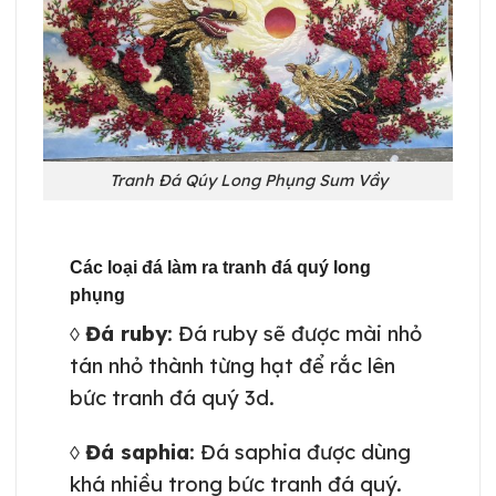
Tranh Đá Qúy Long Phụng Sum Vầy
Các loại đá làm ra tranh đá quý long
phụng
◊
Đá ruby
: Đá ruby sẽ được mài nhỏ
tán nhỏ thành từng hạt để rắc lên
bức tranh đá quý 3d.
◊
Đá saphia
: Đá saphia được dùng
khá nhiều trong bức tranh đá quý.