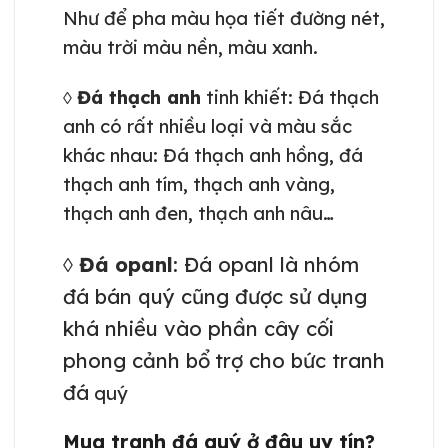
Như để pha màu họa tiết đường nét,
màu trời màu nền, màu xanh.
◊
Đá thạch anh
tinh khiết: Đá thạch
anh có rất nhiều loại và màu sắc
khác nhau: Đá thạch anh hồng, đá
thạch anh tím, thạch anh vàng,
thạch anh đen, thạch anh nâu…
◊
Đá opanl
: Đá opanl là nhóm
đá bán quý cũng được sử dụng
khá nhiều vào phần cây cối
phong cảnh bổ
trợ cho bức tranh
đá
quý
Mua tranh
đá quý ở đâu uy tín?