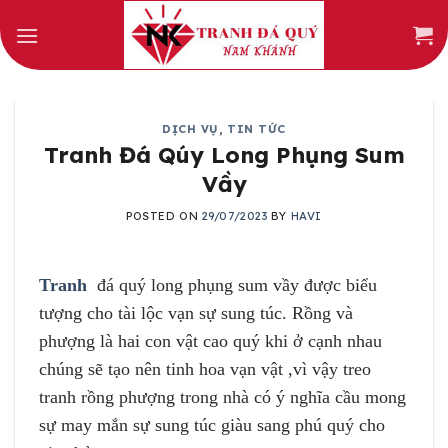
Skip
to
content
DỊCH VỤ
,
TIN TỨC
Tranh Đá Qúy Long Phụng Sum
Vầy
POSTED ON
29/07/2023
BY
HAVI
Tranh
đá quý long phụng sum vầy được biểu
tượng cho tài lộc vạn sự sung túc. Rồng và
phượng là hai con vật cao quý khi ở cạnh nhau
chúng sẽ tạo nên tinh hoa vạn vật ,vì vậy treo
tranh rồng phượng trong nhà có ý nghĩa cầu mong
sự may mắn sự sung túc giàu sang phú quý cho