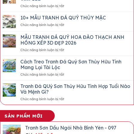
ở
Chức năng bình luận bị tắt
Tranh
Đá
10+ MẪU TRANH ĐÁ QUÝ THỦY MẶC
Quý
ở
Chức năng bình luận bị tắt
Chân
10+
Dung
MẪU
MẪU TRANH ĐÁ QUÝ HOA ĐÀO THẠCH ANH
Bác
TRANH
Hồ
HỒNG XẾP 3D ĐẸP 2026
ĐÁ
Biểu
ở
Chức năng bình luận bị tắt
QUÝ
Tượng
MẪU
THỦY
Vĩnh
TRANH
MẶC
Cách Treo Tranh Đá Quý Sơn Thủy Hữu Tình
Cửu
ĐÁ
Mang Lại Tài Lộc
QUÝ
ở
Chức năng bình luận bị tắt
HOA
Cách
ĐÀO
Treo
Tranh Đá QUý Sơn Thủy Hữu Tình Hợp Tuổi Nào
THẠCH
Tranh
ANH
Và Mệnh Gì?
Đá
HỒNG
ở
Chức năng bình luận bị tắt
Quý
XẾP
Tranh
Sơn
3D
Đá
Thủy
ĐẸP
QUý
Hữu
SẢN PHẨM MỚI
2026
Sơn
Tình
Thủy
Mang
Tranh Sơn Dầu Ngôi Nhà Bình Yên - 097
Hữu
Lại