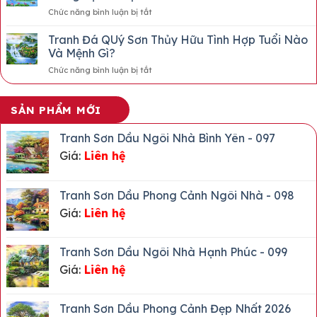
QUÝ
ở
Chức năng bình luận bị tắt
HOA
Cách
ĐÀO
Treo
Tranh Đá QUý Sơn Thủy Hữu Tình Hợp Tuổi Nào
THẠCH
Tranh
ANH
Và Mệnh Gì?
Đá
HỒNG
ở
Chức năng bình luận bị tắt
Quý
XẾP
Tranh
Sơn
3D
Đá
Thủy
ĐẸP
QUý
Hữu
SẢN PHẨM MỚI
2026
Sơn
Tình
Thủy
Mang
Tranh Sơn Dầu Ngôi Nhà Bình Yên - 097
Hữu
Lại
Giá:
Liên hệ
Tình
Tài
Hợp
Lộc
Tuổi
Nào
Tranh Sơn Dầu Phong Cảnh Ngôi Nhà - 098
Và
Giá:
Liên hệ
Mệnh
Gì?
Tranh Sơn Dầu Ngôi Nhà Hạnh Phúc - 099
Giá:
Liên hệ
Tranh Sơn Dầu Phong Cảnh Đẹp Nhất 2026