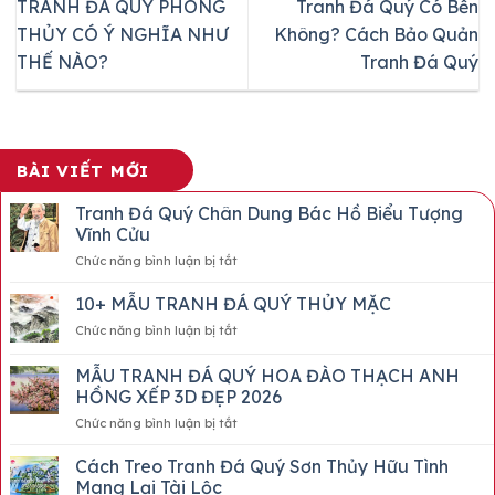
TRANH ĐÁ QUÝ PHONG
Tranh Đá Quý Có Bền
THỦY CÓ Ý NGHĨA NHƯ
Không? Cách Bảo Quản
THẾ NÀO?
Tranh Đá Quý
BÀI VIẾT MỚI
Tranh Đá Quý Chân Dung Bác Hồ Biểu Tượng
Vĩnh Cửu
ở
Chức năng bình luận bị tắt
Tranh
Đá
10+ MẪU TRANH ĐÁ QUÝ THỦY MẶC
Quý
ở
Chức năng bình luận bị tắt
Chân
10+
Dung
MẪU
MẪU TRANH ĐÁ QUÝ HOA ĐÀO THẠCH ANH
Bác
TRANH
Hồ
HỒNG XẾP 3D ĐẸP 2026
ĐÁ
Biểu
ở
Chức năng bình luận bị tắt
QUÝ
Tượng
MẪU
THỦY
Vĩnh
TRANH
MẶC
Cách Treo Tranh Đá Quý Sơn Thủy Hữu Tình
Cửu
ĐÁ
Mang Lại Tài Lộc