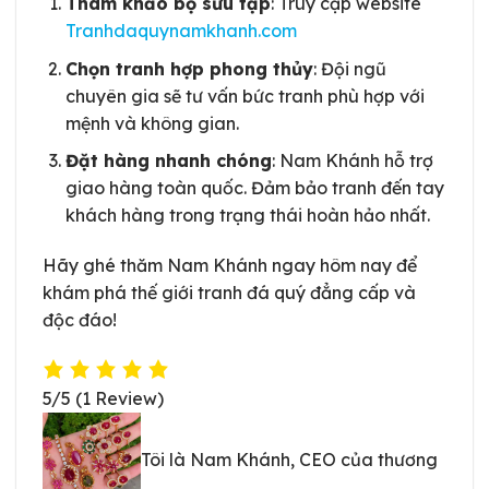
Tham khảo bộ sưu tập
: Truy cập website
Tranhdaquynamkhanh.com
Chọn tranh hợp phong thủy
: Đội ngũ
chuyên gia sẽ tư vấn bức tranh phù hợp với
mệnh và không gian.
Đặt hàng nhanh chóng
: Nam Khánh hỗ trợ
giao hàng toàn quốc. Đảm bảo tranh đến tay
khách hàng trong trạng thái hoàn hảo nhất.
Hãy ghé thăm Nam Khánh ngay hôm nay để
khám phá thế giới tranh đá quý đẳng cấp và
độc đáo!
5/5
(1 Review)
Tôi là Nam Khánh, CEO của thương