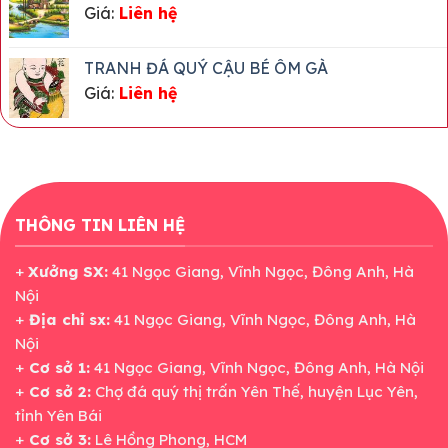
Giá:
Liên hệ
TRANH ĐÁ QUÝ CẬU BÉ ÔM GÀ
Giá:
Liên hệ
THÔNG TIN LIÊN HỆ
+
Xưởng SX:
41 Ngọc Giang, Vĩnh Ngọc, Đông Anh, Hà
Nội
+
Địa chỉ sx:
41 Ngọc Giang, Vĩnh Ngọc, Đông Anh, Hà
Nội
+
Cơ sở 1:
41 Ngọc Giang, Vĩnh Ngọc, Đông Anh, Hà Nội
+
Cơ sở 2:
Chợ đá quý thị trấn Yên Thế, huyện Lục Yên,
tỉnh Yên Bái
+
Cơ sở 3:
Lê Hồng Phong, HCM