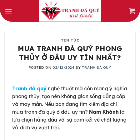
Skip
to
content
TIN TỨC
MUA TRANH ĐÁ QUÝ PHONG
THỦY Ở ĐÂU UY TÍN NHẤT?
POSTED ON
02/12/2024
BY
TRANH ĐÁ QUÝ
Tranh đá quý
nghệ thuật mà còn mang ý nghĩa
phong thủy, tạo nên không gian sống đẳng cấp
và may mắn. Nếu bạn đang tìm kiếm địa chỉ
mua tranh đá quý ở đâu uy tín?
Nam Khánh
là
lựa chọn hàng đầu với sự cam kết về chất lượng
và dịch vụ vượt trội.