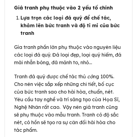
Giá tranh phụ thuộc vào 2 yếu tố chính
Lựa trọn các loại đá quý để chế tác,
khảm lên bức tranh và độ tỉ mỉ của bức
tranh
Gía tranh phần lớn phụ thuộc vào nguyên liệu
các loại đá quý. Đá loại đẹp, loại quý hiếm, đá
mài nhẵn bóng, đá mảnh to, nhỏ…
Tranh đá quý được chế tác thủ
cô
ng 100%.
Cho nên việc sắp xếp những chi tiết, bố cục
của bức tranh sao cho hài hòa, chuẩn, nét.
Yêu cầu tay nghề và trí sáng tạo của Họa Sĩ,
Nghệ Nhân rất cao. Vậy nên giá tranh cũng
sẽ phụ thuộc vào mẫu tranh. Tranh có độ sắc
nét, có hồn sẽ tạo ra sự cân đối hài hòa cho
tác phẩm.