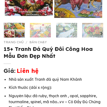
TRANG CHỦ
/
BÁN CHẠY
15+ Tranh Đá Quý Đôi Công Hoa
Mẫu Đơn Đẹp Nhất
Giá:
Liên hệ
Nhà sản xuất: Tranh đá quý Nam Khánh
Kích thước (dài x rộng):
Nguyên liệu: đá ruby, thạch anh , opal, sapphire,
tourmaline, spinel, mã não…vv – Có Đầy Đủ Chứng