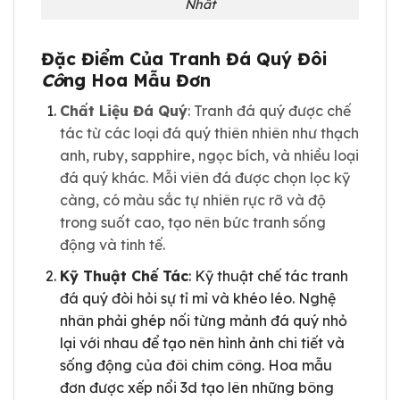
Nhất
Đặc Điểm Của Tranh Đá Quý Đôi
Cô
ng Hoa Mẫu Đơn
Chất Liệu Đá Quý
: Tranh đá quý
được chế
tác từ các loại đá quý thiên nhiên như thạch
anh, ruby, sapphire, ngọc bích, và nhiều loại
đá quý khác. Mỗi viên đá được chọn lọc kỹ
càng, có màu sắc tự nhiên rực rỡ và độ
trong suốt cao, tạo nên bức tranh sống
động và tinh tế.
Kỹ Thuật Chế Tác
: Kỹ thuật chế tác tranh
đá quý đòi hỏi sự tỉ mỉ và khéo léo. Nghệ
nhân phải ghép nối từng mảnh đá quý nhỏ
lại với nhau để tạo nên hình ảnh chi tiết và
sống động của đôi chim công. Hoa mẫu
đơn được xếp nổi 3d tạo lên những bông