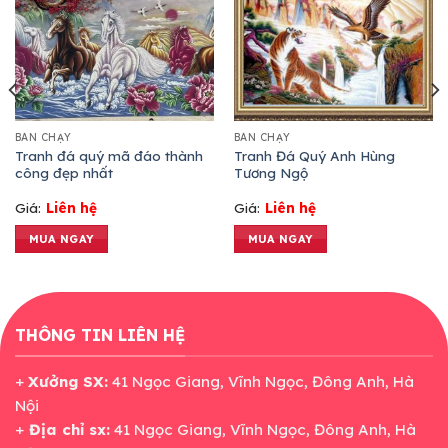
BÁN CHẠY
BÁN CHẠY
Tranh đá quý mã đáo thành
Tranh Đá Quý Anh Hùng
công đẹp nhất
Tương Ngộ
Giá:
Liên hệ
Giá:
Liên hệ
MUA NGAY
MUA NGAY
THÔNG TIN LIÊN HỆ
+
Xưởng SX:
41 Ngọc Giang, Vĩnh Ngọc, Đông Anh, Hà
Nội
+
Địa chỉ sx:
41 Ngọc Giang, Vĩnh Ngọc, Đông Anh, Hà