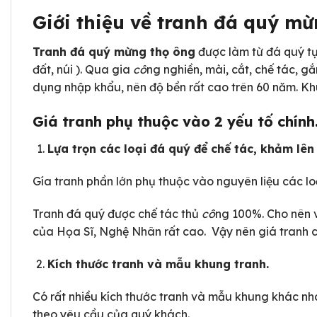
Giới thiệu về tranh đá quý m
Tranh đá quý mừng thọ ông
được làm từ đá quý tự 
đất, núi ). Qua gia
cô
ng nghiền, mài, cắt, chế tác, g
dụng nhập khẩu, nên độ bền rất cao trên 60 năm. K
Giá tranh phụ thuộc vào 2 yếu tố chính
Lựa trọn các loại đá quý để chế tác, khảm lên
Gía tranh phần lớn phụ thuộc vào nguyên liệu các lo
Tranh đá quý được chế tác thủ
cô
ng 100%. Cho nên v
của Họa Sĩ, Nghệ Nhân rất cao. Vậy nên giá tranh cũ
Kích thước tranh và mẫu khung tranh.
Có rất nhiều kích thước tranh và mẫu khung khác nha
theo yêu cầu của quý khách.