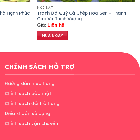
NỔI BẬT
hà Hạnh Phúc
Tranh Đá Quý Cá Chép Hoa Sen – Thanh
Cao Và Thịnh Vượng
Giá:
Liên hệ
MUA NGAY
CHÍNH SÁCH HỖ TRỢ
Hướng dẫn mua hàng
Chính sách bảo mật
Chính sách đổi trả hàng
Điều khoản sử dụng
Chính sách vận chuyển