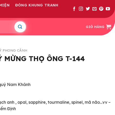
MIỆN
ĐÓNG KHUNG TRANH
GIỎ HÀNG
Ý PHONG CẢNH
 MỪNG THỌ ÔNG T-144
 quý Nam Khánh
ạch anh , opal, sapphire, tourmaline, spinel, mã não…vv –
iểm Định