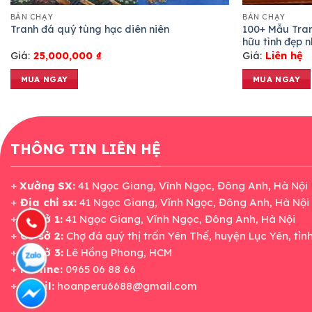
BÁN CHẠY
BÁN CHẠY
100+ Mẫu Tran
Tranh đá quý tùng hạc diên niên
hữu tình đẹp n
Giá:
25,000,000
₫
Giá:
Liên hệ
MUA NGAY
MUA NGAY
THÔNG TIN LIÊN HỆ
+
Xưởng SX:
41 Ngọc Giang, Vĩnh Ngọc, Đông Anh, Hà Nội
+
Địa chỉ sx:
41 Ngọc Giang, Vĩnh Ngọc, Đông Anh, Hà Nội
+
Cơ sở 1:
41 Ngọc Giang, Vĩnh Ngọc, Đông Anh, Hà Nội
+
Cơ sở 2:
Chợ đá quý thị trấn Yên Thế, huyện Lục Yên, tỉn
+
Cơ sở 3:
Lê Hồng Phong, HCM
+
Hotline:
0965 06 88 66
+
Email:
hoanperu6688@gmail.com