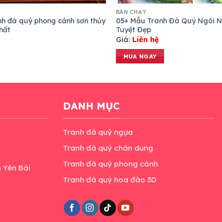
BÁN CHẠY
h đá quý phong cảnh sơn thủy
05+ Mẫu Tranh Đá Quý Ngôi N
hất
Tuyệt Đẹp
Giá:
Liên hệ
MUA NGAY
DANH MỤC
Tranh đá quý ngựa
Tranh đá quý chân dung
Tranh đá quý phong cảnh
h Yên Bái
Tranh đá quý hoa đào 3D