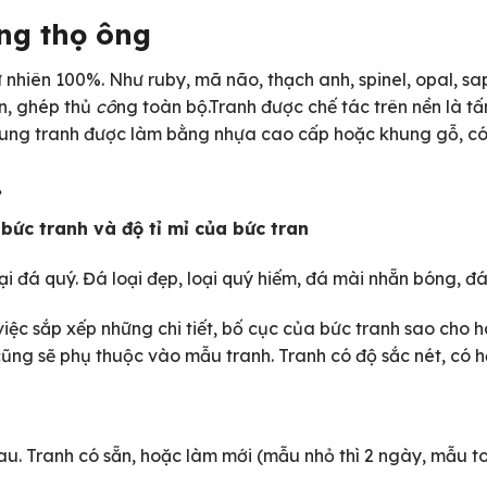
ừng thọ ông
nhiên 100%. Như ruby, mã não, thạch anh, spinel, opal, sap
ắn, ghép thủ
cô
ng toàn bộ.Tranh được chế tác trên nền là 
hung tranh được làm bằng nhựa cao cấp hoặc khung gỗ, có
.
 bức tranh và độ tỉ mỉ của bức tran
ại đá quý. Đá loại đẹp, loại quý hiếm, đá mài nhẵn bóng, đ
iệc sắp xếp những chi tiết, bố cục của bức tranh sao cho hà
ng sẽ phụ thuộc vào mẫu tranh. Tranh có độ sắc nét, có hồ
u. Tranh có sẵn, hoặc làm mới (mẫu nhỏ thì 2 ngày, mẫu to