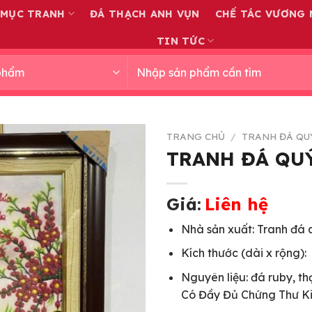
 MỤC TRANH
ĐÁ THẠCH ANH VỤN
CHẾ TÁC VƯƠNG 
TIN TỨC
Tìm
kiếm:
TRANG CHỦ
/
TRANH ĐÁ QU
TRANH ĐÁ QUÝ
Giá:
Liên hệ
Nhà sản xuất: Tranh đá
Kích thước (dài x rộng):
Nguyên liệu: đá ruby, th
Có Đầy Đủ Chứng Thư K