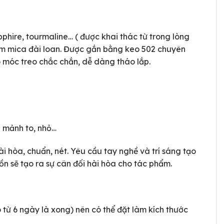
phire, tourmaline… ( được khai thác từ trong lòng
tấm mica đài loan. Được gắn bằng keo 502 chuyên
 móc treo chắc chắn, dễ dàng tháo lắp.
á mảnh to, nhỏ…
i hòa, chuẩn, nét. Yêu cầu tay nghề và trí sáng tạo
n sẽ tạo ra sự cân đối hài hòa cho tác phẩm.
 từ 6 ngày là xong) nên có thể đặt làm kích thước