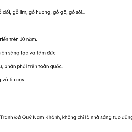
dổi, gỗ lim, gỗ hương, gỗ gõ, gỗ sồi…
n
riển trên 10 năm.
uôn sáng tạo và tâm đức.
, phân phối trên toàn quốc.
 và tin cậy!
 Tranh Đá Quý Nam Khánh, không chỉ là nhà sáng tạo đằn