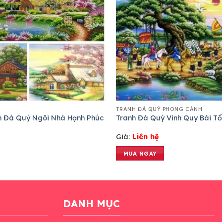
TRANH ĐÁ QUÝ PHONG CẢNH
h Đá Quý Ngôi Nhà Hạnh Phúc
Tranh Đá Quý Vinh Quy Bái Tổ
Giá:
Liên hệ
MUA NGAY
DANH MỤC