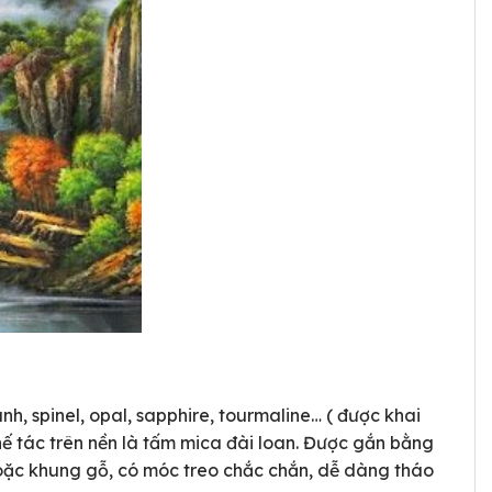
, spinel, opal, sapphire, tourmaline… ( được khai
ế tác trên nền là tấm mica đài loan. Được gắn bằng
oặc khung gỗ, có móc treo chắc chắn, dễ dàng tháo