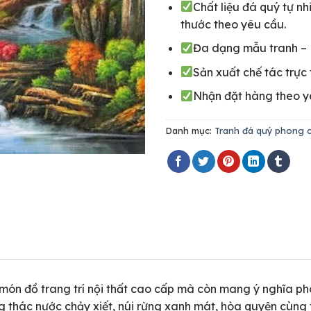
Chất liệu đá quý tự n
thước theo yêu cầu.
Đa dạng mẫu tranh –
Sản xuất chế tác trực t
Nhận đặt hàng theo 
Danh mục:
Tranh đá quý phong 
 món đồ trang trí nội thất cao cấp mà còn mang ý nghĩa ph
òng thác nước chảy xiết, núi rừng xanh mát, hòa quyện cùng