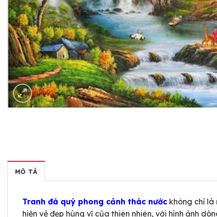
MÔ TẢ
Tranh đá quý phong cảnh thác nước
không chỉ là
hiện vẻ đẹp hùng vĩ của thiên nhiên, với hình ảnh d