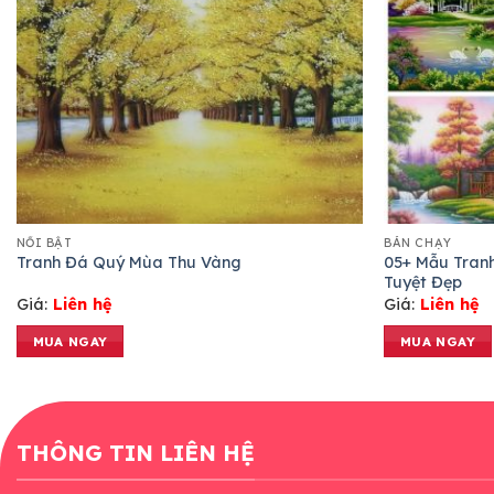
NỔI BẬT
BÁN CHẠY
05+ Mẫu Tran
Tranh Đá Quý Mùa Thu Vàng
Tuyệt Đẹp
Giá:
Liên hệ
Giá:
Liên hệ
MUA NGAY
MUA NGAY
THÔNG TIN LIÊN HỆ