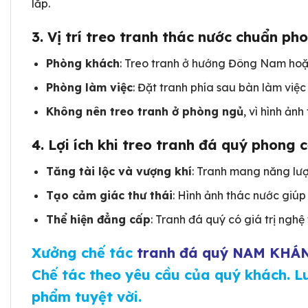
lắp.
3.
Vị trí treo tranh thác nước chuẩn ph
Phòng khách
: Treo tranh ở hướng Đông Nam hoặc
Phòng làm việc
: Đặt tranh phía sau bàn làm việc
Không nên treo tranh ở phòng ngủ
, vì hình ản
4.
Lợi ích khi treo tranh đá quý phong 
Tăng tài lộc và vượng khí
: Tranh mang năng lượ
Tạo cảm giác thư thái
: Hình ảnh thác nước giúp
Thể hiện đẳng cấp
: Tranh đá quý có giá trị nghệ
Xưởng chế tác
tranh đá quý NAM KHÁ
Chế tác theo yêu cầu của quý khách. L
phẩm tuyệt vời.