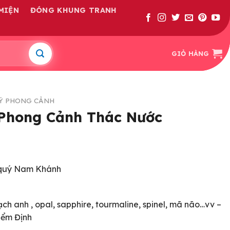
MIỆN
ĐÓNG KHUNG TRANH
GIỎ HÀNG
Ý PHONG CẢNH
Phong Cảnh Thác Nước
 quý Nam Khánh
ạch anh , opal, sapphire, tourmaline, spinel, mã não…vv –
iểm Định