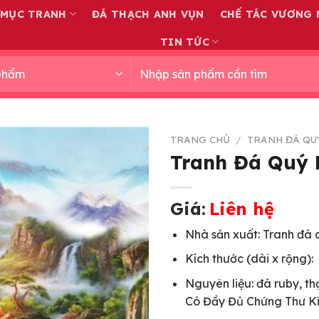
 MỤC TRANH
ĐÁ THẠCH ANH VỤN
CHẾ TÁC VƯƠNG 
TIN TỨC
Tìm
kiếm:
TRANG CHỦ
/
TRANH ĐÁ QU
Tranh Đá Quý 
Giá:
Liên hệ
Nhà sản xuất: Tranh đá
Kích thước (dài x rộng):
Nguyên liệu: đá ruby, th
Có Đầy Đủ Chứng Thư K