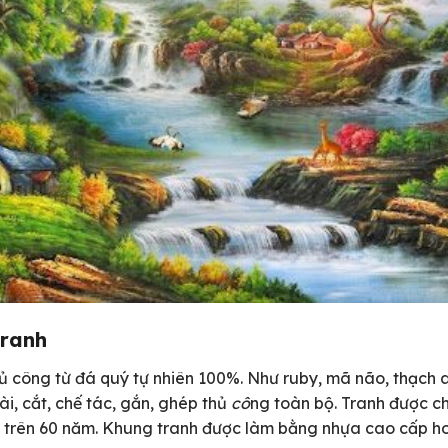
tranh
công từ đá quý tự nhiên 100%. Như ruby, mã não, thạch anh
ài, cắt, chế tác, gắn, ghép thủ
cô
ng toàn bộ. Tranh được ch
 trên 60 năm. Khung tranh được làm bằng nhựa cao cấp h