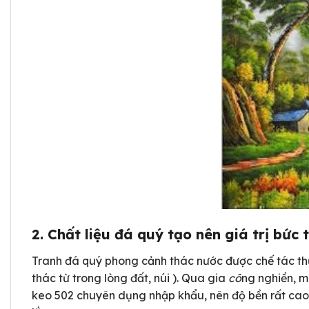
2.
Chất liệu đá quý tạo nên giá trị bức 
Tranh đá quý phong cảnh thác nước được chế tác thủ 
thác từ trong lòng đất, núi ). Qua gia
cô
ng nghiền, m
keo 502 chuyên dụng nhập khẩu, nên độ bền rất cao