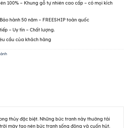
hiên 100% – Khung gỗ tự nhiên cao cấp – có mọi kích
 Bảo hành 50 năm – FREESHIP toàn quốc
iếp – Uy tín – Chất lượng.
yêu cầu của khách hàng
cảnh
ong thủy đặc biệt. Những bức tranh này thường tái
 trời mây tạo nên bức tranh sống động và cuốn hút.