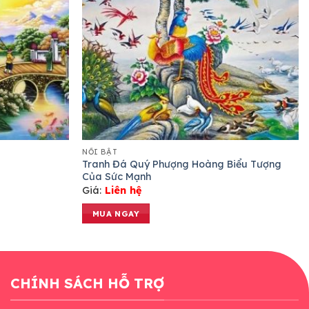
NỔI BẬT
Tranh Đá Quý Phượng Hoàng Biểu Tượng
Của Sức Mạnh
Giá:
Liên hệ
MUA NGAY
CHÍNH SÁCH HỖ TRỢ