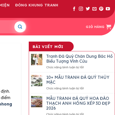
MIỆN
ĐÓNG KHUNG TRANH
GIỎ HÀNG
BÀI VIẾT MỚI
Tranh Đá Quý Chân Dung Bác Hồ
Biểu Tượng Vĩnh Cửu
ở
Chức năng bình luận bị tắt
Tranh
Đá
10+ MẪU TRANH ĐÁ QUÝ THỦY
Quý
MẶC
Chân
ở
Chức năng bình luận bị tắt
Dung
 định.
10+
Bác
MẪU
c điểm
MẪU TRANH ĐÁ QUÝ HOA ĐÀO
Hồ
TRANH
Biểu
THẠCH ANH HỒNG XẾP 3D ĐẸP
 phong
ĐÁ
Tượng
2026
QUÝ
Vĩnh
ở
Chức năng bình luận bị tắt
THỦY