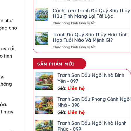
Cửu
MẪU
MẶC
TRANH
Cách Treo Tranh Đá Quý Sơn Thủy
ĐÁ
Hữu Tình Mang Lại Tài Lộc
QUÝ
im như
ở
Chức năng bình luận bị tắt
HOA
ượng cho
Cách
ĐÀO
Treo
Tranh Đá QUý Sơn Thủy Hữu Tình
THẠCH
Tranh
ANH
Hợp Tuổi Nào Và Mệnh Gì?
Đá
HỒNG
ở
Chức năng bình luận bị tắt
ây cối,
Quý
XẾP
Tranh
Sơn
3D
o tinh
Đá
Thủy
ĐẸP
QUý
Hữu
SẢN PHẨM MỚI
2026
Sơn
Tình
Thủy
Mang
Tranh Sơn Dầu Ngôi Nhà Bình
y.
Hữu
Lại
Yên - 097
Tình
Tài
 không
Hợp
Giá:
Liên hệ
Lộc
Tuổi
Nào
Tranh Sơn Dầu Phong Cảnh Ngôi
Và
ỏa.
Nhà - 098
Mệnh
ạt may
Giá:
Liên hệ
Gì?
Tranh Sơn Dầu Ngôi Nhà Hạnh
Phúc - 099