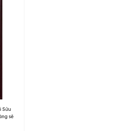
i Sửu
àng sẽ