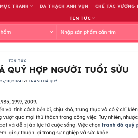
 MỤC TRANH
ĐÁ THẠCH ANH VỤN
CHẾ TÁC VƯƠNG 
TIN TỨC
Tìm
kiếm:
TIN TỨC
Á QUÝ HỢP NGƯỜI TUỔI SỬU
N
27/10/2024
BY
TRANH ĐÁ QUÝ
985, 1997, 2009.
với tính cách bền bỉ, chịu khó, trung thực và có ý chí kiên
 vượt qua mọi thử thách trong công việc. Tuy nhiên, nhượ
hoạt và dễ bị áp lực từ cuộc sống. Việc chọn
tranh đá quý
 lại sự thuận lợi trong sự nghiệp và sức khỏe.