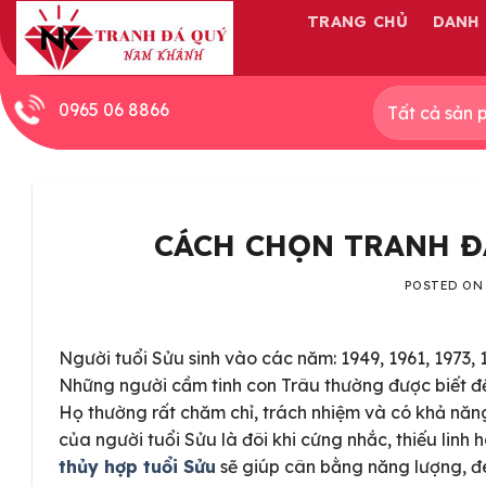
Skip
TRANG CHỦ
DANH
to
content
0965 06 8866
CÁCH CHỌN TRANH Đ
POSTED O
Người tuổi Sửu sinh vào các năm: 1949, 1961, 1973, 1
Những người cầm tinh con Trâu thường được biết đến 
Họ thường rất chăm chỉ, trách nhiệm và có khả năng
của người tuổi Sửu là đôi khi cứng nhắc, thiếu linh 
thủy hợp tuổi Sửu
sẽ giúp cân bằng năng lượng, đem