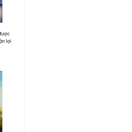
 được
ận lợi