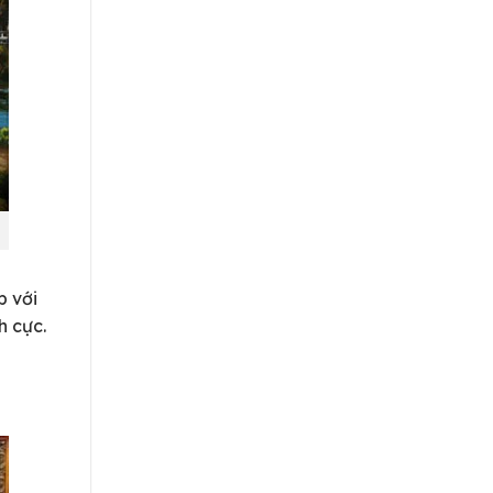
p với
h cực.