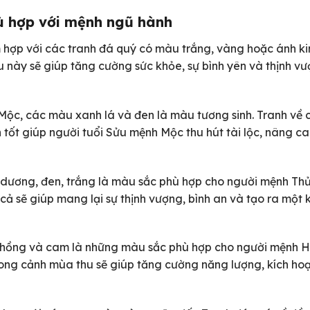
hù hợp với mệnh ngũ hành
 hợp với các tranh đá quý có màu trắng, vàng hoặc ánh k
này sẽ giúp tăng cường sức khỏe, sự bình yên và thịnh v
 Mộc, các màu xanh lá và đen là màu tương sinh. Tranh về c
 tốt giúp người tuổi Sửu mệnh Mộc thu hút tài lộc, nâng ca
dương, đen, trắng là màu sắc phù hợp cho người mệnh Thủ
cả sẽ giúp mang lại sự thịnh vượng, bình an và tạo ra một
 hồng và cam là những màu sắc phù hợp cho người mệnh H
ong cảnh mùa thu sẽ giúp tăng cường năng lượng, kích ho