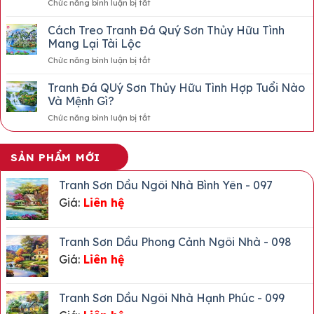
ở
Chức năng bình luận bị tắt
QUÝ
Tượng
MẪU
THỦY
Vĩnh
TRANH
MẶC
Cách Treo Tranh Đá Quý Sơn Thủy Hữu Tình
Cửu
ĐÁ
Mang Lại Tài Lộc
QUÝ
ở
Chức năng bình luận bị tắt
HOA
Cách
ĐÀO
Treo
Tranh Đá QUý Sơn Thủy Hữu Tình Hợp Tuổi Nào
THẠCH
Tranh
ANH
Và Mệnh Gì?
Đá
HỒNG
ở
Chức năng bình luận bị tắt
Quý
XẾP
Tranh
Sơn
3D
Đá
Thủy
ĐẸP
QUý
Hữu
SẢN PHẨM MỚI
2026
Sơn
Tình
Thủy
Mang
Tranh Sơn Dầu Ngôi Nhà Bình Yên - 097
Hữu
Lại
Giá:
Liên hệ
Tình
Tài
Hợp
Lộc
Tuổi
Nào
Tranh Sơn Dầu Phong Cảnh Ngôi Nhà - 098
Và
Giá:
Liên hệ
Mệnh
Gì?
Tranh Sơn Dầu Ngôi Nhà Hạnh Phúc - 099