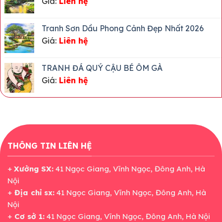
Giá:
Liên hệ
Tranh Sơn Dầu Phong Cảnh Đẹp Nhất 2026
Giá:
Liên hệ
TRANH ĐÁ QUÝ CẬU BÉ ÔM GÀ
Giá:
Liên hệ
THÔNG TIN LIÊN HỆ
+
Xưởng SX:
41 Ngọc Giang, Vĩnh Ngọc, Đông Anh, Hà
Nội
+
Địa chỉ sx:
41 Ngọc Giang, Vĩnh Ngọc, Đông Anh, Hà
Nội
+
Cơ sở 1:
41 Ngọc Giang, Vĩnh Ngọc, Đông Anh, Hà Nội