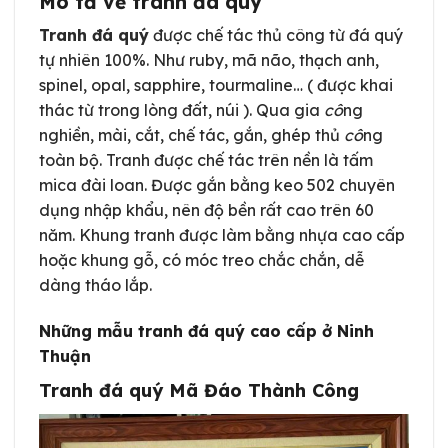
Mô tả về tranh đá quý
Tranh đá quý
được chế tác thủ công từ đá quý
tự nhiên 100%. Như ruby, mã não, thạch anh,
spinel, opal, sapphire, tourmaline… ( được khai
thác từ trong lòng đất, núi ). Qua gia
cô
ng
nghiền, mài, cắt, chế tác, gắn, ghép thủ
cô
ng
toàn bộ. Tranh được chế tác trên nền là tấm
mica đài loan. Được gắn bằng keo 502 chuyên
dụng nhập khẩu, nên độ bền rất cao trên 60
năm. Khung tranh được làm bằng nhựa cao cấp
hoặc khung gỗ, có móc treo chắc chắn, dễ
dàng tháo lắp.
Những mẫu tranh đá quý cao cấp ở Ninh
Thuận
Tranh đá quý Mã Đáo Thành Công