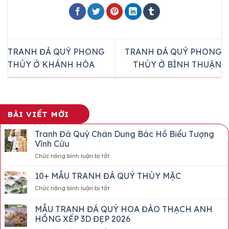
TRANH ĐÁ QUÝ PHONG
TRANH ĐÁ QUÝ PHONG
THỦY Ở KHÁNH HÒA
THỦY Ở BÌNH THUẬN
BÀI VIẾT MỚI
Tranh Đá Quý Chân Dung Bác Hồ Biểu Tượng
Vĩnh Cửu
ở
Chức năng bình luận bị tắt
Tranh
Đá
10+ MẪU TRANH ĐÁ QUÝ THỦY MẶC
Quý
ở
Chức năng bình luận bị tắt
Chân
10+
Dung
MẪU
MẪU TRANH ĐÁ QUÝ HOA ĐÀO THẠCH ANH
Bác
TRANH
Hồ
HỒNG XẾP 3D ĐẸP 2026
ĐÁ
Biểu