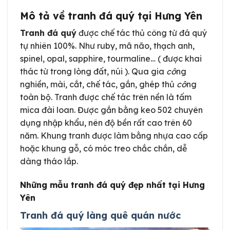
Mô tả về tranh đá quý tại Hưng Yên
Tranh đá quý
được chế tác thủ công từ đá quý
tự nhiên 100%. Như ruby, mã não, thạch anh,
spinel, opal, sapphire, tourmaline… ( được khai
thác từ trong lòng đất, núi ). Qua gia
cô
ng
nghiền, mài, cắt, chế tác, gắn, ghép thủ
cô
ng
toàn bộ. Tranh được chế tác trên nền là tấm
mica đài loan. Được gắn bằng keo 502 chuyên
dụng nhập khẩu, nên độ bền rất cao trên 60
năm. Khung tranh được làm bằng nhựa cao cấp
hoặc khung gỗ, có móc treo chắc chắn, dễ
dàng tháo lắp.
Những mẫu tranh đá quý đẹp nhất tại Hưng
Yên
Tranh đá quý làng quê quán nước