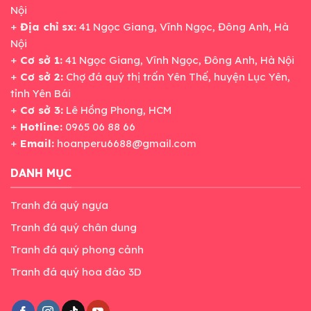
Nội
+
Địa chỉ sx:
41 Ngọc Giang, Vĩnh Ngọc, Đông Anh, Hà
Nội
+
Cơ sở 1:
41 Ngọc Giang, Vĩnh Ngọc, Đông Anh, Hà Nội
+
Cơ sở 2:
Chợ đá quý thị trấn Yên Thế, huyện Lục Yên,
tỉnh Yên Bái
+
Cơ sở 3:
Lê Hồng Phong, HCM
+
Hotline:
0965 06 88 66
+
Email:
hoanperu6688@gmail.com
DANH MỤC
Tranh đá quý ngựa
Tranh đá quý chân dung
Tranh đá quý phong cảnh
Tranh đá quý hoa đào 3D