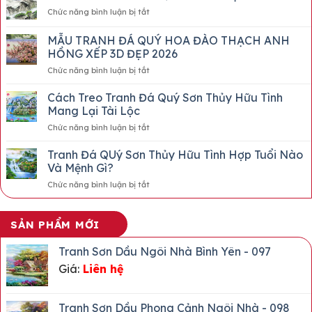
Quý
ở
Chức năng bình luận bị tắt
Chân
10+
Dung
MẪU
MẪU TRANH ĐÁ QUÝ HOA ĐÀO THẠCH ANH
Bác
TRANH
Hồ
HỒNG XẾP 3D ĐẸP 2026
ĐÁ
Biểu
ở
Chức năng bình luận bị tắt
QUÝ
Tượng
MẪU
THỦY
Vĩnh
TRANH
MẶC
Cách Treo Tranh Đá Quý Sơn Thủy Hữu Tình
Cửu
ĐÁ
Mang Lại Tài Lộc
QUÝ
ở
Chức năng bình luận bị tắt
HOA
Cách
ĐÀO
Treo
Tranh Đá QUý Sơn Thủy Hữu Tình Hợp Tuổi Nào
THẠCH
Tranh
ANH
Và Mệnh Gì?
Đá
HỒNG
ở
Chức năng bình luận bị tắt
Quý
XẾP
Tranh
Sơn
3D
Đá
Thủy
ĐẸP
QUý
Hữu
SẢN PHẨM MỚI
2026
Sơn
Tình
Thủy
Mang
Tranh Sơn Dầu Ngôi Nhà Bình Yên - 097
Hữu
Lại
Giá:
Liên hệ
Tình
Tài
Hợp
Lộc
Tuổi
Nào
Tranh Sơn Dầu Phong Cảnh Ngôi Nhà - 098