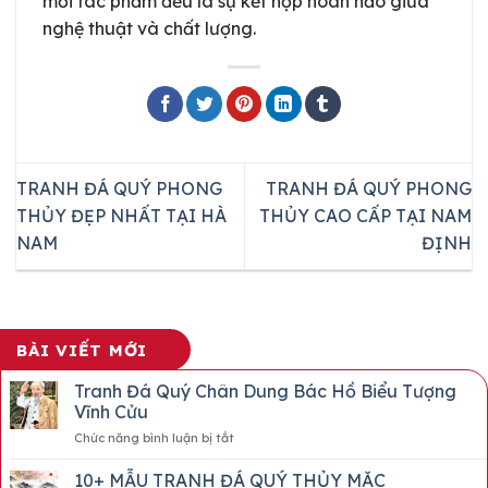
mỗi tác phẩm đều là sự kết hợp hoàn hảo giữa
nghệ thuật và chất lượng.
TRANH ĐÁ QUÝ PHONG
TRANH ĐÁ QUÝ PHONG
THỦY ĐẸP NHẤT TẠI HÀ
THỦY CAO CẤP TẠI NAM
NAM
ĐỊNH
BÀI VIẾT MỚI
Tranh Đá Quý Chân Dung Bác Hồ Biểu Tượng
Vĩnh Cửu
ở
Chức năng bình luận bị tắt
Tranh
Đá
10+ MẪU TRANH ĐÁ QUÝ THỦY MẶC