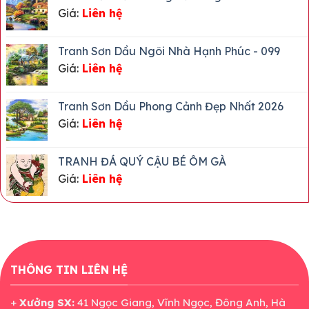
Và
Giá:
Liên hệ
Mệnh
Gì?
Tranh Sơn Dầu Ngôi Nhà Hạnh Phúc - 099
Giá:
Liên hệ
Tranh Sơn Dầu Phong Cảnh Đẹp Nhất 2026
Giá:
Liên hệ
TRANH ĐÁ QUÝ CẬU BÉ ÔM GÀ
Giá:
Liên hệ
THÔNG TIN LIÊN HỆ
+
Xưởng SX:
41 Ngọc Giang, Vĩnh Ngọc, Đông Anh, Hà