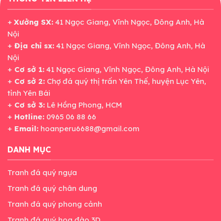
+
Xưởng SX:
41 Ngọc Giang, Vĩnh Ngọc, Đông Anh, Hà
Nội
+
Địa chỉ sx:
41 Ngọc Giang, Vĩnh Ngọc, Đông Anh, Hà
Nội
+
Cơ sở 1:
41 Ngọc Giang, Vĩnh Ngọc, Đông Anh, Hà Nội
+
Cơ sở 2:
Chợ đá quý thị trấn Yên Thế, huyện Lục Yên,
tỉnh Yên Bái
+
Cơ sở 3:
Lê Hồng Phong, HCM
+
Hotline:
0965 06 88 66
+
Email:
hoanperu6688@gmail.com
DANH MỤC
Tranh đá quý ngựa
Tranh đá quý chân dung
Tranh đá quý phong cảnh
Tranh đá quý hoa đào 3D