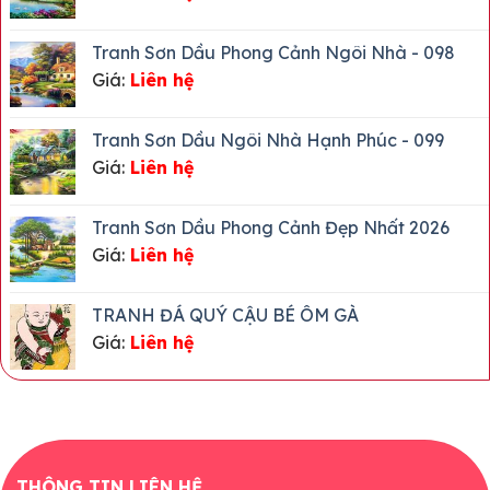
Hợp
Lộc
Tuổi
Nào
Tranh Sơn Dầu Phong Cảnh Ngôi Nhà - 098
Và
Giá:
Liên hệ
Mệnh
Gì?
Tranh Sơn Dầu Ngôi Nhà Hạnh Phúc - 099
Giá:
Liên hệ
Tranh Sơn Dầu Phong Cảnh Đẹp Nhất 2026
Giá:
Liên hệ
TRANH ĐÁ QUÝ CẬU BÉ ÔM GÀ
Giá:
Liên hệ
THÔNG TIN LIÊN HỆ