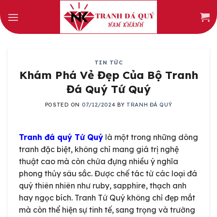
Skip
to
content
TIN TỨC
Khám Phá Vẻ Đẹp Của Bộ Tranh
Đá Quý Tứ Quý
POSTED ON
07/12/2024
BY
TRANH ĐÁ QUÝ
Tranh đá quý Tứ Quý
là một trong những dòng
tranh đặc biệt, không chỉ mang giá trị nghệ
thuật cao mà còn chứa đựng nhiều ý nghĩa
phong thủy sâu sắc. Được chế tác từ các loại đá
quý thiên nhiên như ruby, sapphire, thạch anh
hay ngọc bích. Tranh Tứ Quý không chỉ đẹp mắt
mà còn thể hiện sự tinh tế, sang trọng và trường