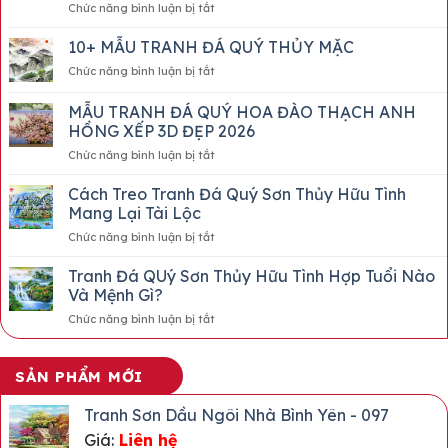
ở
Chức năng bình luận bị tắt
Tranh
Đá
10+ MẪU TRANH ĐÁ QUÝ THỦY MẶC
Quý
ở
Chức năng bình luận bị tắt
Chân
10+
Dung
MẪU
MẪU TRANH ĐÁ QUÝ HOA ĐÀO THẠCH ANH
Bác
TRANH
Hồ
HỒNG XẾP 3D ĐẸP 2026
ĐÁ
Biểu
ở
Chức năng bình luận bị tắt
QUÝ
Tượng
MẪU
THỦY
Vĩnh
TRANH
MẶC
Cách Treo Tranh Đá Quý Sơn Thủy Hữu Tình
Cửu
ĐÁ
Mang Lại Tài Lộc
QUÝ
ở
Chức năng bình luận bị tắt
HOA
Cách
ĐÀO
Treo
Tranh Đá QUý Sơn Thủy Hữu Tình Hợp Tuổi Nào
THẠCH
Tranh
ANH
Và Mệnh Gì?
Đá
HỒNG
ở
Chức năng bình luận bị tắt
Quý
XẾP
Tranh
Sơn
3D
Đá
Thủy
ĐẸP
QUý
Hữu
SẢN PHẨM MỚI
2026
Sơn
Tình
Thủy
Mang
Tranh Sơn Dầu Ngôi Nhà Bình Yên - 097
Hữu
Lại
Giá:
Liên hệ
Tình
Tài