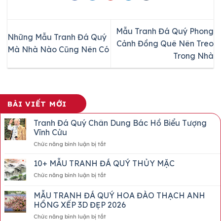
Mẫu Tranh Đá Quý Phong
Những Mẫu Tranh Đá Quý
Cảnh Đồng Quê Nên Treo
Mà Nhà Nào Cũng Nên Có
Trong Nhà
BÀI VIẾT MỚI
Tranh Đá Quý Chân Dung Bác Hồ Biểu Tượng
Vĩnh Cửu
ở
Chức năng bình luận bị tắt
Tranh
Đá
10+ MẪU TRANH ĐÁ QUÝ THỦY MẶC
Quý
ở
Chức năng bình luận bị tắt
Chân
10+
Dung
MẪU
MẪU TRANH ĐÁ QUÝ HOA ĐÀO THẠCH ANH
Bác
TRANH
Hồ
HỒNG XẾP 3D ĐẸP 2026
ĐÁ
Biểu
ở
Chức năng bình luận bị tắt
QUÝ
Tượng