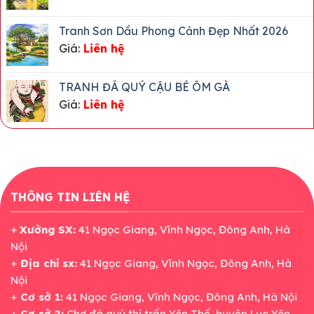
Tranh Sơn Dầu Phong Cảnh Đẹp Nhất 2026
Giá:
Liên hệ
TRANH ĐÁ QUÝ CẬU BÉ ÔM GÀ
Giá:
Liên hệ
THÔNG TIN LIÊN HỆ
+
Xưởng SX:
41 Ngọc Giang, Vĩnh Ngọc, Đông Anh, Hà
Nội
+
Địa chỉ sx:
41 Ngọc Giang, Vĩnh Ngọc, Đông Anh, Hà
Nội
+
Cơ sở 1:
41 Ngọc Giang, Vĩnh Ngọc, Đông Anh, Hà Nội
+
Cơ sở 2:
Chợ đá quý thị trấn Yên Thế, huyện Lục Yên,