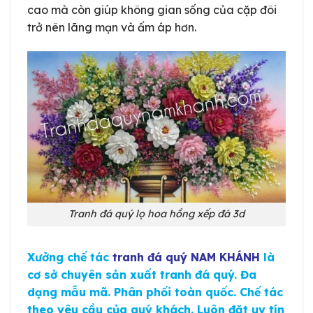
cao mà còn giúp không gian sống của cặp đôi
trở nên lãng mạn và ấm áp hơn.
Tranh đá quý lọ hoa hồng xếp đá 3d
Xưởng chế tác
tranh đá quý NAM KHÁNH
là
cơ sở chuyên sản xuất tranh đá quý. Đa
dạng mẫu mã. Phân phối toàn quốc. Chế tác
theo yêu cầu của quý khách. Luôn đặt uy tín