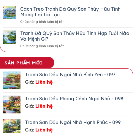
MẪU
THỦY
Vĩnh
TRANH
MẶC
Cách Treo Tranh Đá Quý Sơn Thủy Hữu Tình
Cửu
ĐÁ
Mang Lại Tài Lộc
QUÝ
ở
Chức năng bình luận bị tắt
HOA
Cách
ĐÀO
Treo
Tranh Đá QUý Sơn Thủy Hữu Tình Hợp Tuổi Nào
THẠCH
Tranh
ANH
Và Mệnh Gì?
Đá
HỒNG
ở
Chức năng bình luận bị tắt
Quý
XẾP
Tranh
Sơn
3D
Đá
Thủy
ĐẸP
QUý
Hữu
SẢN PHẨM MỚI
2026
Sơn
Tình
Thủy
Mang
Tranh Sơn Dầu Ngôi Nhà Bình Yên - 097
Hữu
Lại
Giá:
Liên hệ
Tình
Tài
Hợp
Lộc
Tuổi
Nào
Tranh Sơn Dầu Phong Cảnh Ngôi Nhà - 098
Và
Giá:
Liên hệ
Mệnh
Gì?
Tranh Sơn Dầu Ngôi Nhà Hạnh Phúc - 099
Giá:
Liên hệ