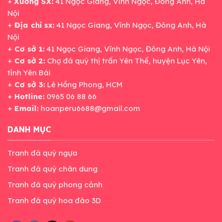
+
Xưởng SX:
41 Ngọc Giang, Vĩnh Ngọc, Đông Anh, Hà
Nội
+
Địa chỉ sx:
41 Ngọc Giang, Vĩnh Ngọc, Đông Anh, Hà
Nội
+
Cơ sở 1:
41 Ngọc Giang, Vĩnh Ngọc, Đông Anh, Hà Nội
+
Cơ sở 2:
Chợ đá quý thị trấn Yên Thế, huyện Lục Yên,
tỉnh Yên Bái
+
Cơ sở 3:
Lê Hồng Phong, HCM
+
Hotline:
0965 06 88 66
+
Email:
hoanperu6688@gmail.com
DANH MỤC
Tranh đá quý ngựa
Tranh đá quý chân dung
Tranh đá quý phong cảnh
Tranh đá quý hoa đào 3D