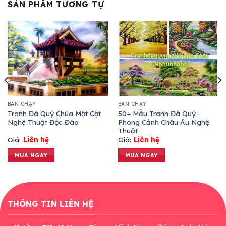
SẢN PHẨM TƯƠNG TỰ
BÁN CHẠY
BÁN CHẠY
Tranh Đá Quý Chùa Một Cột
50+ Mẫu Tranh Đá Quý
Nghệ Thuật Độc Đáo
Phong Cảnh Châu Âu Nghệ
Thuật
Giá:
Liên hệ
Giá:
Liên hệ
MUA NGAY
MUA NGAY
THÔNG TIN LIÊN HỆ