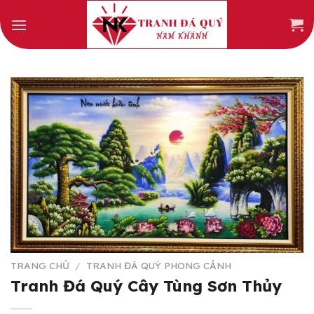
Skip
to
content
TRANG CHỦ
/
TRANH ĐÁ QUÝ PHONG CẢNH
Tranh Đá Quý Cây Tùng Sơn Thủy